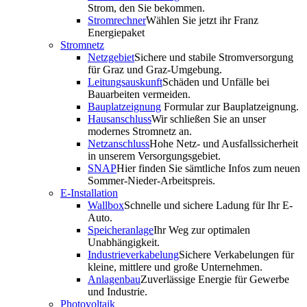
Strom, den Sie bekommen.
Stromrechner
Wählen Sie jetzt ihr Franz
Energiepaket
Stromnetz
Netzgebiet
Sichere und stabile Stromversorgung
für Graz und Graz-Umgebung.
Leitungsauskunft
Schäden und Unfälle bei
Bauarbeiten vermeiden.
Bauplatzeignung
Formular zur Bauplatzeignung.
Hausanschluss
Wir schließen Sie an unser
modernes Stromnetz an.
Netzanschluss
Hohe Netz- und Ausfallssicherheit
in unserem Versorgungsgebiet.
SNAP
Hier finden Sie sämtliche Infos zum neuen
Sommer-Nieder-Arbeitspreis.
E-Installation
Wallbox
Schnelle und sichere Ladung für Ihr E-
Auto.
Speicheranlage
Ihr Weg zur optimalen
Unabhängigkeit.
Industrieverkabelung
Sichere Verkabelungen für
kleine, mittlere und große Unternehmen.
Anlagenbau
Zuverlässige Energie für Gewerbe
und Industrie.
Photovoltaik