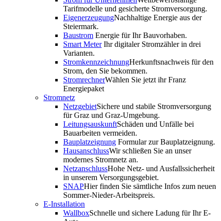
Tarifmodelle und gesicherte Stromversorgung.
Eigenerzeugung
Nachhaltige Energie aus der
Steiermark.
Baustrom
Energie für Ihr Bauvorhaben.
Smart Meter
Ihr digitaler Stromzähler in drei
Varianten.
Stromkennzeichnung
Herkunftsnachweis für den
Strom, den Sie bekommen.
Stromrechner
Wählen Sie jetzt ihr Franz
Energiepaket
Stromnetz
Netzgebiet
Sichere und stabile Stromversorgung
für Graz und Graz-Umgebung.
Leitungsauskunft
Schäden und Unfälle bei
Bauarbeiten vermeiden.
Bauplatzeignung
Formular zur Bauplatzeignung.
Hausanschluss
Wir schließen Sie an unser
modernes Stromnetz an.
Netzanschluss
Hohe Netz- und Ausfallssicherheit
in unserem Versorgungsgebiet.
SNAP
Hier finden Sie sämtliche Infos zum neuen
Sommer-Nieder-Arbeitspreis.
E-Installation
Wallbox
Schnelle und sichere Ladung für Ihr E-