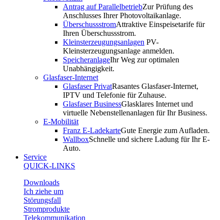
Antrag auf Parallelbetrieb
Zur Prüfung des
Anschlusses Ihrer Photovoltaikanlage.
Überschussstrom
Attraktive Einspeisetarife für
Ihren Überschussstrom.
Kleinsterzeugungsanlagen
PV-
Kleinsterzeugungsanlage anmelden.
Speicheranlage
Ihr Weg zur optimalen
Unabhängigkeit.
Glasfaser-Internet
Glasfaser Privat
Rasantes Glasfaser-Internet,
IPTV und Telefonie für Zuhause.
Glasfaser Business
Glasklares Internet und
virtuelle Nebenstellenanlagen für Ihr Business.
E-Mobilität
Franz E-Ladekarte
Gute Energie zum Aufladen.
Wallbox
Schnelle und sichere Ladung für Ihr E-
Auto.
Service
QUICK-LINKS
Downloads
Ich ziehe um
Störungsfall
Stromprodukte
Telekommunikation