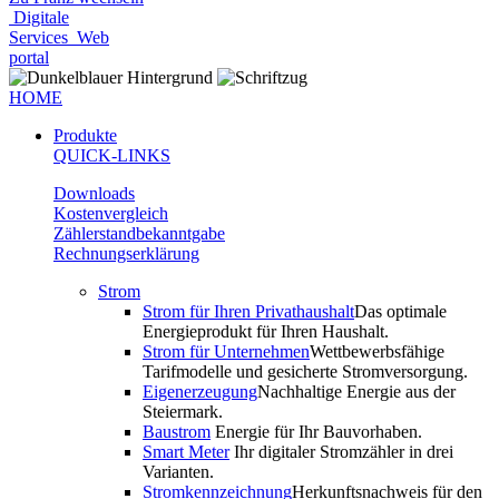
Digitale
Services
Web
portal
HOME
Produkte
QUICK-LINKS
Downloads
Kostenvergleich
Zählerstandbekanntgabe
Rechnungserklärung
Strom
Strom für Ihren Privathaushalt
Das optimale
Energieprodukt für Ihren Haushalt.
Strom für Unternehmen
Wettbewerbsfähige
Tarifmodelle und gesicherte Stromversorgung.
Eigenerzeugung
Nachhaltige Energie aus der
Steiermark.
Baustrom
Energie für Ihr Bauvorhaben.
Smart Meter
Ihr digitaler Stromzähler in drei
Varianten.
Stromkennzeichnung
Herkunftsnachweis für den