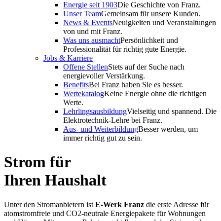
Energie seit 1903
Die Geschichte von Franz.
Unser Team
Gemeinsam für unsere Kunden.
News & Events
Neuigkeiten und Veranstaltungen
von und mit Franz.
Was uns ausmacht
Persönlichkeit und
Professionalität für richtig gute Energie.
Jobs & Karriere
Offene Stellen
Stets auf der Suche nach
energievoller Verstärkung.
Benefits
Bei Franz haben Sie es besser.
Wertekatalog
Keine Energie ohne die richtigen
Werte.
Lehrlingsausbildung
Vielseitig und spannend. Die
Elektrotechnik-Lehre bei Franz.
Aus- und Weiterbildung
Besser werden, um
immer richtig gut zu sein.
Strom für
Ihren Haushalt
Unter den Stromanbietern ist
E-Werk Franz
die erste Adresse für
atomstromfreie und CO2-neutrale Energiepakete für Wohnungen