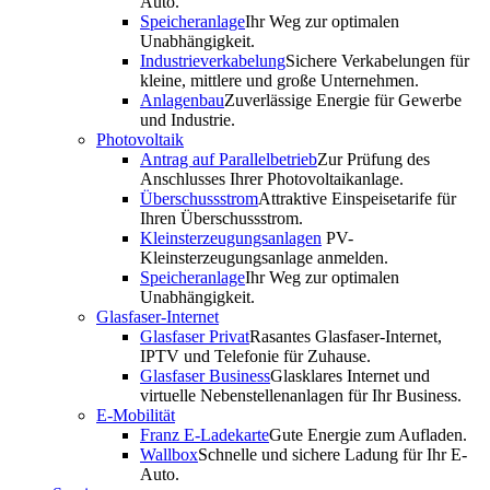
Auto.
Speicheranlage
Ihr Weg zur optimalen
Unabhängigkeit.
Industrieverkabelung
Sichere Verkabelungen für
kleine, mittlere und große Unternehmen.
Anlagenbau
Zuverlässige Energie für Gewerbe
und Industrie.
Photovoltaik
Antrag auf Parallelbetrieb
Zur Prüfung des
Anschlusses Ihrer Photovoltaikanlage.
Überschussstrom
Attraktive Einspeisetarife für
Ihren Überschussstrom.
Kleinsterzeugungsanlagen
PV-
Kleinsterzeugungsanlage anmelden.
Speicheranlage
Ihr Weg zur optimalen
Unabhängigkeit.
Glasfaser-Internet
Glasfaser Privat
Rasantes Glasfaser-Internet,
IPTV und Telefonie für Zuhause.
Glasfaser Business
Glasklares Internet und
virtuelle Nebenstellenanlagen für Ihr Business.
E-Mobilität
Franz E-Ladekarte
Gute Energie zum Aufladen.
Wallbox
Schnelle und sichere Ladung für Ihr E-
Auto.