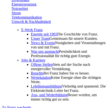
Eigenerzeugung
Netzgebiet
Strom
Telekommunikation
Umwelt & Nachhaltigkeit
E-Werk Franz
Energie seit 1903
Die Geschichte von Franz.
Unser Team
Gemeinsam für unsere Kunden.
News & Events
Neuigkeiten und Veranstaltungen
von und mit Franz.
Was uns ausmacht
Persönlichkeit und
Professionalität für richtig gute Energie.
Jobs & Karriere
Offene Stellen
Stets auf der Suche nach
energievoller Verstärkung.
Benefits
Bei Franz haben Sie es besser.
Wertekatalog
Keine Energie ohne die richtigen
Werte.
Lehrlingsausbildung
Vielseitig und spannend. Die
Elektrotechnik-Lehre bei Franz.
Aus- und Weiterbildung
Besser werden, um
immer richtig gut zu sein.
Zu Franz wechseln