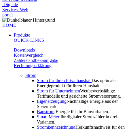
Digitale
Services
Web
portal
HOME
Produkte
QUICK-LINKS
Downloads
Kostenvergleich
Zählerstandbekanntgabe
Rechnungserklärung
Strom
Strom für Ihren Privathaushalt
Das optimale
Energieprodukt für Ihren Haushalt.
Strom für Unternehmen
Wettbewerbsfähige
Tarifmodelle und gesicherte Stromversorgung.
Eigenerzeugung
Nachhaltige Energie aus der
Steiermark.
Baustrom
Energie für Ihr Bauvorhaben.
Smart Meter
Ihr digitaler Stromzähler in drei
Varianten.
Stromkennzeichnung
Herkunftsnachweis für den