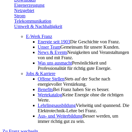
Eigenerzeugung
Netzgebiet
Strom
Telekommunikation
Umwelt & Nachhaltigkeit
E-Werk Franz
Energie seit 1903
Die Geschichte von Franz.
Unser Team
Gemeinsam für unsere Kunden.
News & Events
Neuigkeiten und Veranstaltungen
von und mit Franz.
Was uns ausmacht
Persönlichkeit und
Professionalität für richtig gute Energie.
Jobs & Karriere
Offene Stellen
Stets auf der Suche nach
energievoller Verstärkung.
Benefits
Bei Franz haben Sie es besser.
Wertekatalog
Keine Energie ohne die richtigen
Werte.
Lehrlingsausbildung
Vielseitig und spannend. Die
Elektrotechnik-Lehre bei Franz.
Aus- und Weiterbildung
Besser werden, um
immer richtig gut zu sein.
Zu Franz wechseln