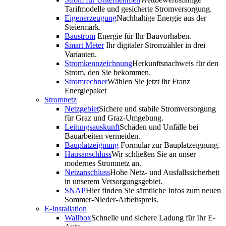
Tarifmodelle und gesicherte Stromversorgung.
Eigenerzeugung
Nachhaltige Energie aus der
Steiermark.
Baustrom
Energie für Ihr Bauvorhaben.
Smart Meter
Ihr digitaler Stromzähler in drei
Varianten.
Stromkennzeichnung
Herkunftsnachweis für den
Strom, den Sie bekommen.
Stromrechner
Wählen Sie jetzt ihr Franz
Energiepaket
Stromnetz
Netzgebiet
Sichere und stabile Stromversorgung
für Graz und Graz-Umgebung.
Leitungsauskunft
Schäden und Unfälle bei
Bauarbeiten vermeiden.
Bauplatzeignung
Formular zur Bauplatzeignung.
Hausanschluss
Wir schließen Sie an unser
modernes Stromnetz an.
Netzanschluss
Hohe Netz- und Ausfallssicherheit
in unserem Versorgungsgebiet.
SNAP
Hier finden Sie sämtliche Infos zum neuen
Sommer-Nieder-Arbeitspreis.
E-Installation
Wallbox
Schnelle und sichere Ladung für Ihr E-