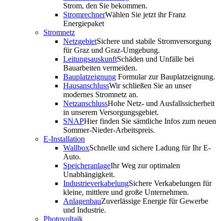
Strom, den Sie bekommen.
Stromrechner
Wählen Sie jetzt ihr Franz
Energiepaket
Stromnetz
Netzgebiet
Sichere und stabile Stromversorgung
für Graz und Graz-Umgebung.
Leitungsauskunft
Schäden und Unfälle bei
Bauarbeiten vermeiden.
Bauplatzeignung
Formular zur Bauplatzeignung.
Hausanschluss
Wir schließen Sie an unser
modernes Stromnetz an.
Netzanschluss
Hohe Netz- und Ausfallssicherheit
in unserem Versorgungsgebiet.
SNAP
Hier finden Sie sämtliche Infos zum neuen
Sommer-Nieder-Arbeitspreis.
E-Installation
Wallbox
Schnelle und sichere Ladung für Ihr E-
Auto.
Speicheranlage
Ihr Weg zur optimalen
Unabhängigkeit.
Industrieverkabelung
Sichere Verkabelungen für
kleine, mittlere und große Unternehmen.
Anlagenbau
Zuverlässige Energie für Gewerbe
und Industrie.
Photovoltaik