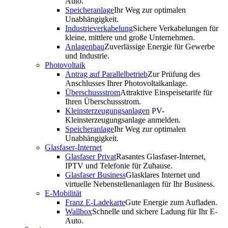
Auto.
Speicheranlage
Ihr Weg zur optimalen
Unabhängigkeit.
Industrieverkabelung
Sichere Verkabelungen für
kleine, mittlere und große Unternehmen.
Anlagenbau
Zuverlässige Energie für Gewerbe
und Industrie.
Photovoltaik
Antrag auf Parallelbetrieb
Zur Prüfung des
Anschlusses Ihrer Photovoltaikanlage.
Überschussstrom
Attraktive Einspeisetarife für
Ihren Überschussstrom.
Kleinsterzeugungsanlagen
PV-
Kleinsterzeugungsanlage anmelden.
Speicheranlage
Ihr Weg zur optimalen
Unabhängigkeit.
Glasfaser-Internet
Glasfaser Privat
Rasantes Glasfaser-Internet,
IPTV und Telefonie für Zuhause.
Glasfaser Business
Glasklares Internet und
virtuelle Nebenstellenanlagen für Ihr Business.
E-Mobilität
Franz E-Ladekarte
Gute Energie zum Aufladen.
Wallbox
Schnelle und sichere Ladung für Ihr E-
Auto.