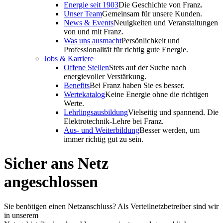
Energie seit 1903
Die Geschichte von Franz.
Unser Team
Gemeinsam für unsere Kunden.
News & Events
Neuigkeiten und Veranstaltungen
von und mit Franz.
Was uns ausmacht
Persönlichkeit und
Professionalität für richtig gute Energie.
Jobs & Karriere
Offene Stellen
Stets auf der Suche nach
energievoller Verstärkung.
Benefits
Bei Franz haben Sie es besser.
Wertekatalog
Keine Energie ohne die richtigen
Werte.
Lehrlingsausbildung
Vielseitig und spannend. Die
Elektrotechnik-Lehre bei Franz.
Aus- und Weiterbildung
Besser werden, um
immer richtig gut zu sein.
Sicher ans Netz
angeschlossen
Sie benötigen einen Netzanschluss? Als Verteilnetzbetreiber sind wir
in unserem