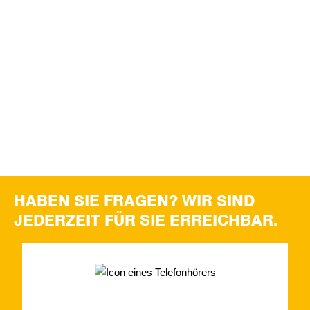
Um auf den eigentlichen Inhalt zuzugreifen, klicken Sie auf den
Button unten. Bitte beachten Sie, dass dabei Daten an
Drittanbieter weitergegeben werden.
Inhalt entsperren
Erforderlichen Service akzeptieren und Inhalte entsperren
Weitere Informationen
'
'
HABEN SIE FRAGEN?
WIR SIND
JEDERZEIT FÜR SIE ERREICHBAR.